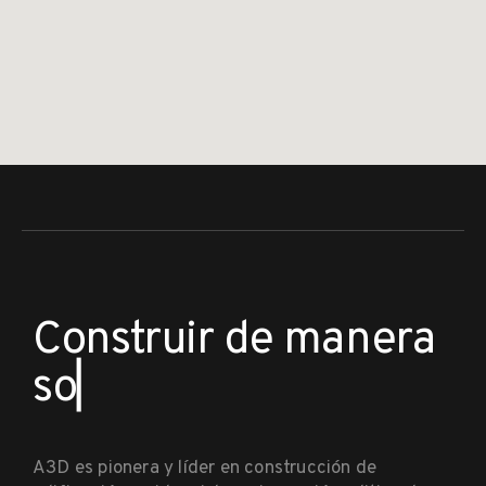
C
o
n
s
t
r
u
i
r
d
e
m
a
n
e
r
a
s
o
s
t
e
▏
A3D es pionera y líder en construcción de