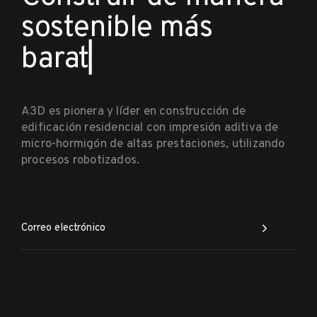
s
o
s
t
e
n
i
b
l
e
más bar
▏
A3D es pionera y líder en construcción de
edificación residencial con impresión aditiva de
micro-hormigón de altas prestaciones, utilizando
procesos robotizados.